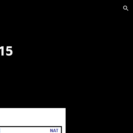
ion
15